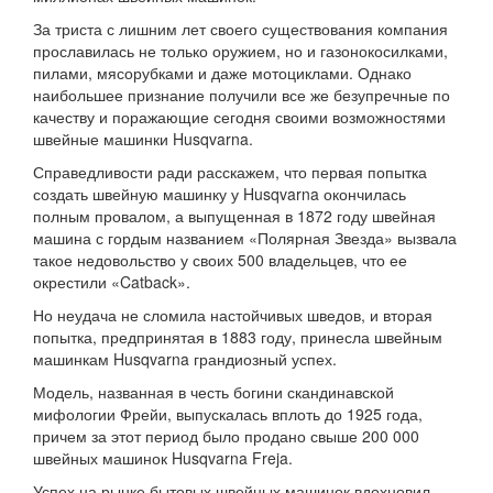
За триста с лишним лет своего существования компания
прославилась не только оружием, но и газонокосилками,
пилами, мясорубками и даже мотоциклами. Однако
наибольшее признание получили все же безупречные по
качеству и поражающие сегодня своими возможностями
швейные машинки Husqvarna.
Справедливости ради расскажем, что первая попытка
создать швейную машинку у Husqvarna окончилась
полным провалом, а выпущенная в 1872 году швейная
машина с гордым названием «Полярная Звезда» вызвала
такое недовольство у своих 500 владельцев, что ее
окрестили «Catback».
Но неудача не сломила настойчивых шведов, и вторая
попытка, предпринятая в 1883 году, принесла швейным
машинкам Husqvarna грандиозный успех.
Модель, названная в честь богини скандинавской
мифологии Фрейи, выпускалась вплоть до 1925 года,
причем за этот период было продано свыше 200 000
швейных машинок Husqvarna Freja.
Успех на рынке бытовых швейных машинок вдохновил