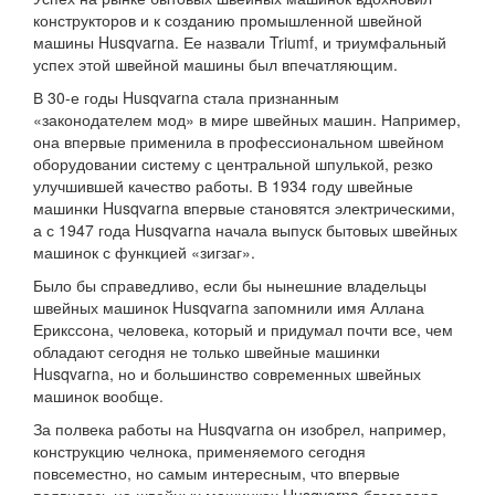
конструкторов и к созданию промышленной швейной
машины Husqvarna. Ее назвали Triumf, и триумфальный
успех этой швейной машины был впечатляющим.
В 30-е годы Husqvarna стала признанным
«законодателем мод» в мире швейных машин. Например,
она впервые применила в профессиональном швейном
оборудовании систему с центральной шпулькой, резко
улучшившей качество работы. В 1934 году швейные
машинки Husqvarna впервые становятся электрическими,
а с 1947 года Husqvarna начала выпуск бытовых швейных
машинок с функцией «зигзаг».
Было бы справедливо, если бы нынешние владельцы
швейных машинок Husqvarna запомнили имя Аллана
Ерикссона, человека, который и придумал почти все, чем
обладают сегодня не только швейные машинки
Husqvarna, но и большинство современных швейных
машинок вообще.
За полвека работы на Husqvarna он изобрел, например,
конструкцию челнока, применяемого сегодня
повсеместно, но самым интересным, что впервые
появилось на швейных машинках Husqvarna благодаря