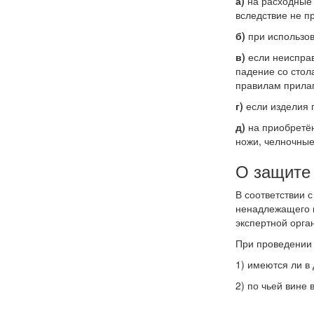
а)
на расходные 
вследствие не п
б)
при использов
в)
если
неиспра
падение со стол
правилам прилаг
г)
если изделия 
д)
на приобретён
ножи, челночные 
О защите
В соответствии 
ненадлежащего к
экспертной орга
При проведении 
1) имеются ли в
2) по чьей вине 