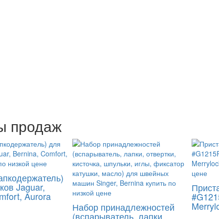
ы продаж
апкодержатель)
ков Jaguar,
Прист
mfort, Aurora
#G121
Merryl
Набор принадлежностей
(вспарыватель, лапки,