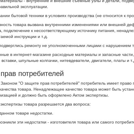
материалы - внутренние и внешние съёмные узлы и детали, подв
равильной эксплуатации.
ании бытовой техники в условиях производства (не относится к 
вность товара вызвана внутренними изменениями или внешней де
а, подключение к несоответствующему источнику питания, ненадл
аемой инструкции и т.д.
подверглись ремонту не уполномоченными лицами с нарушением тр
ные в интернет-магазине расходные материалы и запасные части, т
вставки, шпульные колпачки, нитевдеватели, двигатели, платы и т.
 прав потребителей
с Законом "О защите прав потребителей" потребитель имеет право
ачества товара. Ненадлежащее качество товара может быть устан
низацией и должно быть оформлено Актом экспертизы.
экспертизы товара разрешается два вопроса:
 данном товаре недостатки.
возникли эти недостатки - изготовителя товара или самого потребит