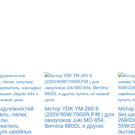
надлежностей
Мотор YDK YM-260-9
Мотор
ель, лапки,
(220V/90W/7000R.P.M.) для
без ш
глы,
оверлоков Juki MO-654,
2660D
жатель,
Bernina 880DL и других
55W/2
для швейных
бытов