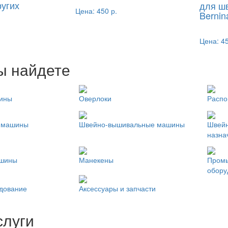
ругих
для ш
Цена:
450 р.
Bernin
Цена:
45
ы найдете
ины
Оверлоки
Расп
 машины
Швейно-вышивальные машины
Швейн
назна
ашины
Манекены
Пром
обору
удование
Аксессуары и запчасти
слуги