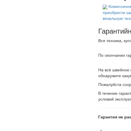
Комиссионк
приобрести ш
вязальную тех
Гарантий
Вся техника, ку
По окончании га
На всё швейное 
обнаружите каку
Пожалуйста сохр
В течение гаран
условий эксплуа
Гарантия не ра