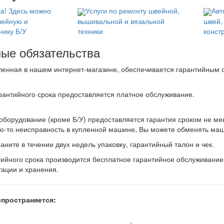
а! Здесь можно
Услуги по ремонту швейной,
Авт
вейную и
вышивальной и вязальной
швей,
нику Б/У
техники
конст
ные обязательства
пленная в нашем интернет-магазине, обеспечивается гарантийным 
рантийного срока предоставляется платное обслуживание.
оборудование (кроме Б/У) предоставляется гарантия сроком не мен
ю-то неисправность в купленной машине, Вы можете обменять маши
аните в течении двух недель упаковку, гарантийный талон и чек.
тийного срока производится бесплатное гарантийное обслуживани
тации и хранения.
спространяется: