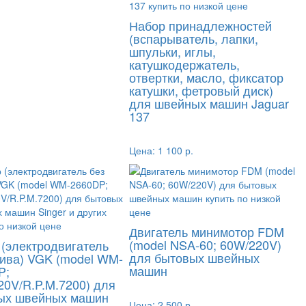
Набор принадлежностей
(вспарыватель, лапки,
шпульки, иглы,
катушкодержатель,
отвертки, масло, фиксатор
катушки, фетровый диск)
для швейных машин Jaguar
137
Цена:
1 100 р.
Двигатель минимотор FDM
(model NSA-60; 60W/220V)
 (электродвигатель
для бытовых швейных
кива) VGK (model WM-
машин
P;
20V/R.P.M.7200) для
ых швейных машин
Цена:
2 500 р.