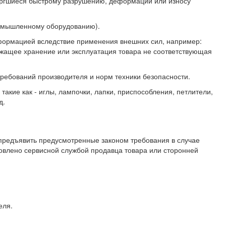
ергшиеся быстрому разрушению, деформации или износу
промышленному оборудованию).
формацией вследствие применения внешних сил, например:
ежащее хранение или эксплуатация товара не соответствующая
ебований производителя и норм техники безопасности.
акие как - иглы, лампочки, лапки, приспособления, петлители,
д.
 предъявить предусмотренные законом требования в случае
овлено сервисной службой продавца товара или сторонней
еля.