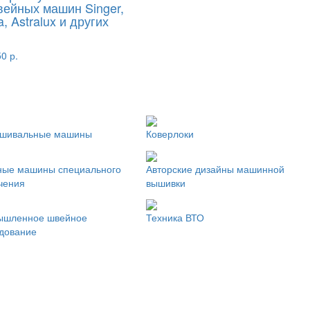
вейных машин Singer,
a, Astralux и других
0 р.
ошивальные машины
Коверлоки
ые машины специального
Авторские дизайны машинной
чения
вышивки
ышленное швейное
Техника ВТО
дование