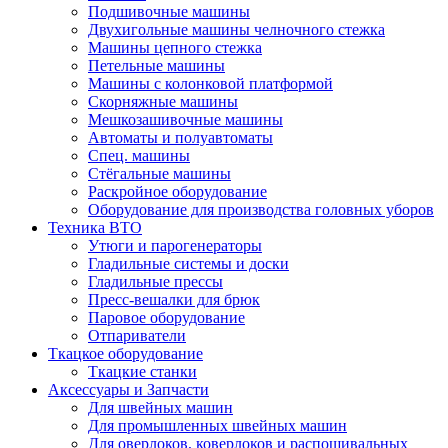
Подшивочные машины
Двухигольные машины челночного стежка
Машины цепного стежка
Петельные машины
Машины с колонковой платформой
Cкорняжные машины
Мешкозашивочные машины
Автоматы и полуавтоматы
Спец. машины
Стёгальные машины
Раскройное оборудование
Оборудование для производства головных уборов
Техника ВТО
Утюги и парогенераторы
Гладильные системы и доски
Гладильные прессы
Пресс-вешалки для брюк
Паровое оборудование
Отпариватели
Ткацкое оборудование
Ткацкие станки
Аксессуары и Запчасти
Для швейных машин
Для промышленных швейных машин
Для оверлоков, коверлоков и распошивальных