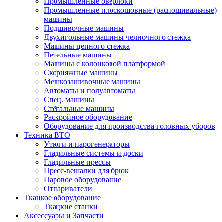
Промышленные оверлоки
Промышленные плоскошовные (распошивальные)
машины
Подшивочные машины
Двухигольные машины челночного стежка
Машины цепного стежка
Петельные машины
Машины с колонковой платформой
Cкорняжные машины
Мешкозашивочные машины
Автоматы и полуавтоматы
Спец. машины
Стёгальные машины
Раскройное оборудование
Оборудование для производства головных уборов
Техника ВТО
Утюги и парогенераторы
Гладильные системы и доски
Гладильные прессы
Пресс-вешалки для брюк
Паровое оборудование
Отпариватели
Ткацкое оборудование
Ткацкие станки
Аксессуары и Запчасти