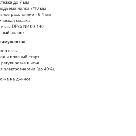
стежка до 7 мм
подъёма лапки 7/13 мм
ьное расстояние - 6,4 мм
ическая смазка
 иглы DPx5 №100-140
нный челнок
еимущества
:
нер иглы.
од и плавный старт.
 регулировка шитья.
я электроэнергии (до 40%).