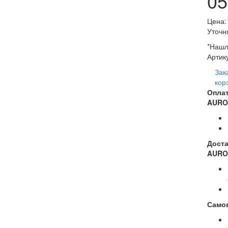
05
Цена:
Уточн
*Нашл
Артик
Зак
кор
Опла
AURO
Дост
AURO
Само