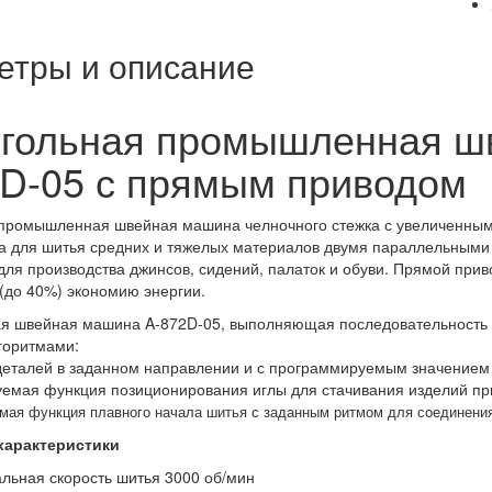
етры и описание
игольная промышленная 
D-05 с прямым приводом
 промышленная швейная машина челночного стежка с увеличенны
 для шитья средних и тяжелых материалов двумя параллельными 
для производства джинсов, сидений, палаток и обуви. Прямой прив
(до 40%) экономию энергии.
я швейная машина A-872D-05, выполняющая последовательность с
горитмами:
деталей в заданном направлении и с программируемым значением 
емая функция позиционирования иглы для стачивания изделий при
мая функция плавного начала шитья с заданным ритмом для соединения
характеристики
льная скорость шитья 3000 об/мин