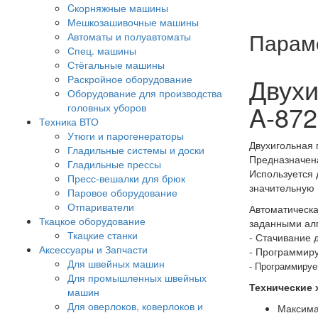
Cкорняжные машины
Мешкозашивочные машины
Парам
Автоматы и полуавтоматы
Спец. машины
Стёгальные машины
Двух
Раскройное оборудование
Оборудование для производства
A-872
головных уборов
Техника ВТО
Утюги и парогенераторы
Двухигольная
Гладильные системы и доски
Предназначена
Гладильные прессы
Используется 
Пресс-вешалки для брюк
значительную 
Паровое оборудование
Отпариватели
Автоматическа
Ткацкое оборудование
заданными ал
Ткацкие станки
- Стачивание 
Аксессуары и Запчасти
- Программиру
Для швейных машин
- Программируе
Для промышленных швейных
Технические 
машин
Для оверлоков, коверлоков и
Максима