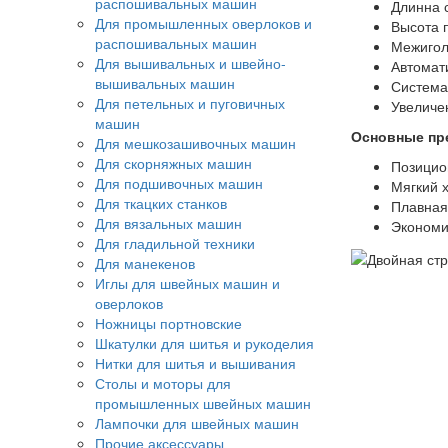
распошивальных машин
Длинна 
Для промышленных оверлоков и
Высота 
распошивальных машин
Межигол
Для вышивальных и швейно-
Автомат
вышивальных машин
Система
Для петельных и пуговичных
Увеличе
машин
Основные пр
Для мешкозашивочных машин
Для скорняжных машин
Позицио
Для подшивочных машин
Мягкий х
Для ткацких станков
Плавная
Для вязальных машин
Экономи
Для гладильной техники
Для манекенов
Иглы для швейных машин и
оверлоков
Ножницы портновские
Шкатулки для шитья и рукоделия
Нитки для шитья и вышивания
Столы и моторы для
промышленных швейных машин
Лампочки для швейных машин
Прочие аксессуары