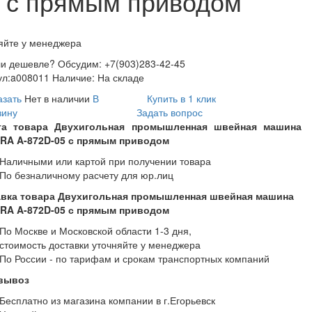
 с прямым приводом
яйте у менеджера
и дешевле? Обсудим: +7(903)283-42-45
ул:
a008011
Наличие:
На складе
азать
Нет в наличии
В
Купить в 1 клик
зину
Задать вопрос
та товара Двухигольная промышленная швейная машина
RA A-872D-05 с прямым приводом
Наличными или картой при получении товара
По безналичному расчету для юр.лиц
авка товара Двухигольная промышленная швейная машина
RA A-872D-05 с прямым приводом
По Москве и Московской области 1-3 дня,
стоимость доставки уточняйте у менеджера
По России - по тарифам и срокам транспортных компаний
вывоз
Бесплатно из магазина компании в г.Егорьевск