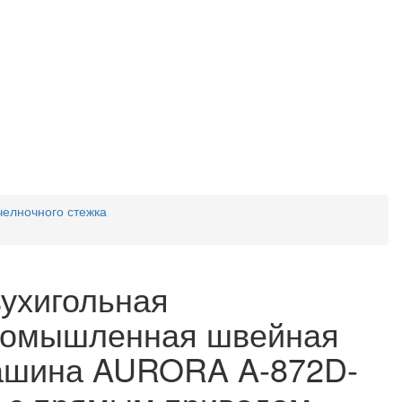
елночного стежка
ухигольная
ромышленная швейная
ашина AURORA A-872D-