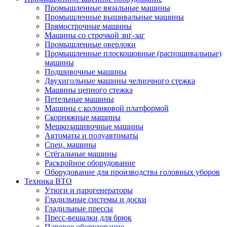
Промышленные вязальные машины
Промышленные вышивальные машины
Прямострочные машины
Машины со строчкой зиг-заг
Промышленные оверлоки
Промышленные плоскошовные (распошивальные)
машины
Подшивочные машины
Двухигольные машины челночного стежка
Машины цепного стежка
Петельные машины
Машины с колонковой платформой
Cкорняжные машины
Мешкозашивочные машины
Автоматы и полуавтоматы
Спец. машины
Стёгальные машины
Раскройное оборудование
Оборудование для производства головных уборов
Техника ВТО
Утюги и парогенераторы
Гладильные системы и доски
Гладильные прессы
Пресс-вешалки для брюк
Паровое оборудование