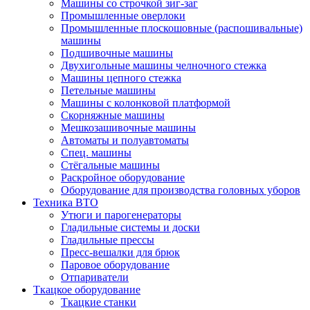
Машины со строчкой зиг-заг
Промышленные оверлоки
Промышленные плоскошовные (распошивальные)
машины
Подшивочные машины
Двухигольные машины челночного стежка
Машины цепного стежка
Петельные машины
Машины с колонковой платформой
Cкорняжные машины
Мешкозашивочные машины
Автоматы и полуавтоматы
Спец. машины
Стёгальные машины
Раскройное оборудование
Оборудование для производства головных уборов
Техника ВТО
Утюги и парогенераторы
Гладильные системы и доски
Гладильные прессы
Пресс-вешалки для брюк
Паровое оборудование
Отпариватели
Ткацкое оборудование
Ткацкие станки