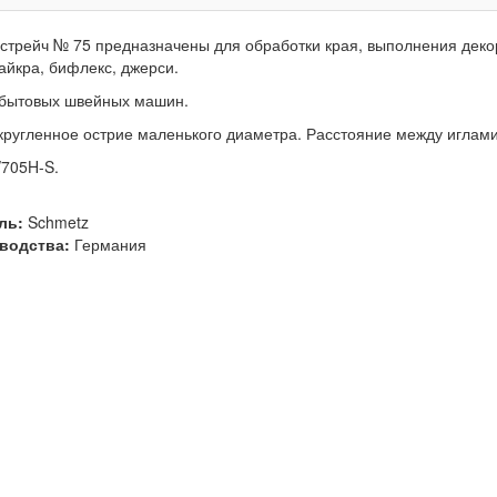
стрейч № 75 предназначены для обработки края, выполнения декор
айкра, бифлекс, джерси.
 бытовых швейных машин.
ругленное острие маленького диаметра. Расстояние между иглами
/705H-S.
ль:
Schmetz
водства:
Германия