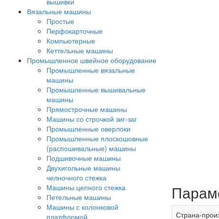
вышивки
Вязальные машины
Простые
Перфокарточные
Компьютерные
Кеттельные машины
Промышленное швейное оборудование
Промышленные вязальные
машины
Промышленные вышивальные
машины
Прямострочные машины
Машины со строчкой зиг-заг
Промышленные оверлоки
Промышленные плоскошовные
(распошивальные) машины
Подшивочные машины
Двухигольные машины
челночного стежка
Парам
Машины цепного стежка
Петельные машины
Машины с колонковой
Страна-прои
платформой