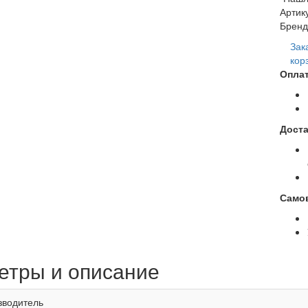
Артик
Бренд
Зак
кор
Оплат
Доста
Само
етры и описание
зводитель