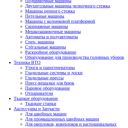
Подшивочные машины
Двухигольные машины челночного стежка
Машины цепного стежка
Петельные машины
Машины с колонковой платформой
Cкорняжные машины
Мешкозашивочные машины
Автоматы и полуавтоматы
Спец. машины
Стёгальные машины
Раскройное оборудование
Оборудование для производства головных уборов
Техника ВТО
Утюги и парогенераторы
Гладильные системы и доски
Гладильные прессы
Пресс-вешалки для брюк
Паровое оборудование
Отпариватели
Ткацкое оборудование
Ткацкие станки
Аксессуары и Запчасти
Для швейных машин
Для промышленных швейных машин
Для оверлоков, коверлоков и распошивальных