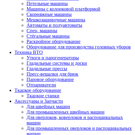
Петельные машины
Машины с колонковой платформой
Cкорняжные машины
Мешкозашивочные машины
Автоматы и полуавтоматы
Спец. машины
Стёгальные машины
Раскройное оборудование
Оборудование для производства головных уборов
Техника ВТО
Утюги и парогенераторы
Гладильные системы и доски
Гладильные прессы
Пресс-вешалки для брюк
Паровое оборудование
Отпариватели
Ткацкое оборудование
Ткацкие станки
Аксессуары и Запчасти
Для швейных машин
Для промышленных швейных машин
Для оверлоков, коверлоков и распошивальных
машин
Для промышленных оверлоков и распошивальных
машин