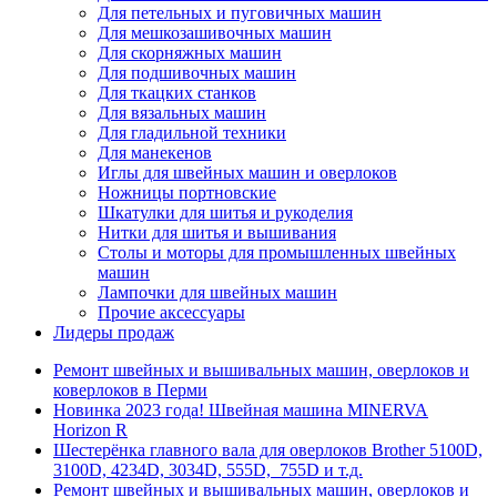
Для петельных и пуговичных машин
Для мешкозашивочных машин
Для скорняжных машин
Для подшивочных машин
Для ткацких станков
Для вязальных машин
Для гладильной техники
Для манекенов
Иглы для швейных машин и оверлоков
Ножницы портновские
Шкатулки для шитья и рукоделия
Нитки для шитья и вышивания
Столы и моторы для промышленных швейных
машин
Лампочки для швейных машин
Прочие аксессуары
Лидеры продаж
Ремонт швейных и вышивальных машин, оверлоков и
коверлоков в Перми
Новинка 2023 года! Швейная машина MINERVA
Horizon R
Шестерёнка главного вала для оверлоков Brother 5100D,
3100D, 4234D, 3034D, 555D, 755D и т.д.
Ремонт швейных и вышивальных машин, оверлоков и