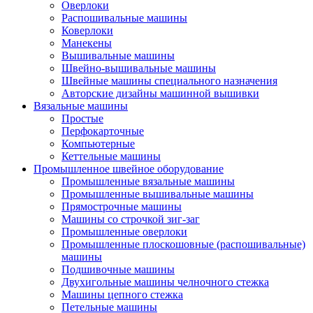
Оверлоки
Распошивальные машины
Коверлоки
Манекены
Вышивальные машины
Швейно-вышивальные машины
Швейные машины специального назначения
Авторские дизайны машинной вышивки
Вязальные машины
Простые
Перфокарточные
Компьютерные
Кеттельные машины
Промышленное швейное оборудование
Промышленные вязальные машины
Промышленные вышивальные машины
Прямострочные машины
Машины со строчкой зиг-заг
Промышленные оверлоки
Промышленные плоскошовные (распошивальные)
машины
Подшивочные машины
Двухигольные машины челночного стежка
Машины цепного стежка
Петельные машины