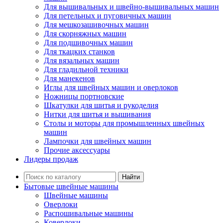
Для вышивальных и швейно-вышивальных машин
Для петельных и пуговичных машин
Для мешкозашивочных машин
Для скорняжных машин
Для подшивочных машин
Для ткацких станков
Для вязальных машин
Для гладильной техники
Для манекенов
Иглы для швейных машин и оверлоков
Ножницы портновские
Шкатулки для шитья и рукоделия
Нитки для шитья и вышивания
Столы и моторы для промышленных швейных
машин
Лампочки для швейных машин
Прочие аксессуары
Лидеры продаж
Найти
Бытовые швейные машины
Швейные машины
Оверлоки
Распошивальные машины
Коверлоки