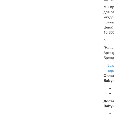
Мы пр
для о
каждо
прина
Цена:
10 80
р.
*Нашл
Артик
Бренд
Зак
кор
Опла
Babyl
Доста
Babyl