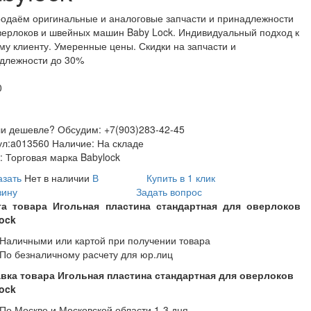
одаём оригинальные и аналоговые запчасти и принадлежности
верлоков и швейных машин Baby Lock. Индивидуальный подход к
му клиенту. Умеренные цены. Скидки на запчасти и
длежности до 30%
0
и дешевле? Обсудим: +7(903)283-42-45
ул:
a013560
Наличие:
На складе
:
Торговая марка Babylock
азать
Нет в наличии
В
Купить в 1 клик
зину
Задать вопрос
та товара Игольная пластина стандартная для оверлоков
ock
Наличными или картой при получении товара
По безналичному расчету для юр.лиц
вка товара Игольная пластина стандартная для оверлоков
ock
По Москве и Московской области 1-3 дня,