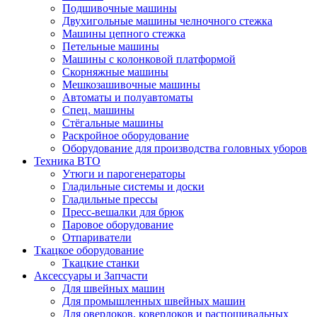
Подшивочные машины
Двухигольные машины челночного стежка
Машины цепного стежка
Петельные машины
Машины с колонковой платформой
Cкорняжные машины
Мешкозашивочные машины
Автоматы и полуавтоматы
Спец. машины
Стёгальные машины
Раскройное оборудование
Оборудование для производства головных уборов
Техника ВТО
Утюги и парогенераторы
Гладильные системы и доски
Гладильные прессы
Пресс-вешалки для брюк
Паровое оборудование
Отпариватели
Ткацкое оборудование
Ткацкие станки
Аксессуары и Запчасти
Для швейных машин
Для промышленных швейных машин
Для оверлоков, коверлоков и распошивальных