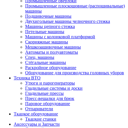
Промышленные оверлоки
Промышленные плоскошовные (распошивальные)
машины
Подшивочные машины
Двухигольные машины челночного стежка
Машины цепного стежка
Петельные машины
Машины с колонковой платформой
Cкорняжные машины
Мешкозашивочные машины
Автоматы и полуавтоматы
Спец. машины
Стёгальные машины
Раскройное оборудование
Оборудование для производства головных уборов
Техника ВТО
Утюги и парогенераторы
Гладильные системы и доски
Гладильные прессы
Пресс-вешалки для брюк
Паровое оборудование
Отпариватели
Ткацкое оборудование
Ткацкие станки
Аксессуары и Запчасти