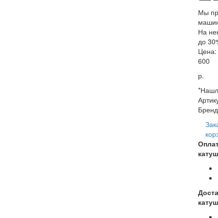
Мы пр
машин
На не
до 30
Цена:
600
р.
*Нашл
Артик
Бренд
Зак
кор
Опла
катуш
Доста
катуш