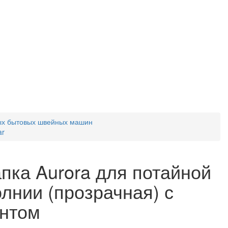
ых бытовых швейных машин
ar
пка Aurora для потайной
лнии (прозрачная) с
нтом