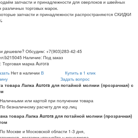
одаём запчасти и принадлежности для оверлоков и швейных
 различных торговых марок.
которые запчасти и принадлежности распространяются СКИДКИ
%
и дешевле? Обсудим: +7(903)283-42-45
ул:
b215045
Наличие:
Под заказ
:
Торговая марка Aurora
азать
Нет в наличии
В
Купить в 1 клик
зину
Задать вопрос
а товара Лапка Aurora для потайной молнии (прозрачная) с
ом
Наличными или картой при получении товара
По безналичному расчету для юр.лиц
вка товара Лапка Aurora для потайной молнии (прозрачная)
том
По Москве и Московской области 1-3 дня,
стоимость доставки уточняйте у менеджера