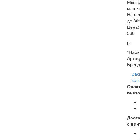
Мы пр
машин
На не
до 30
Цена:
530
р.
*Нашл
Артик
Бренд
Зак
кор
Оплат
винт
Доста
с вин