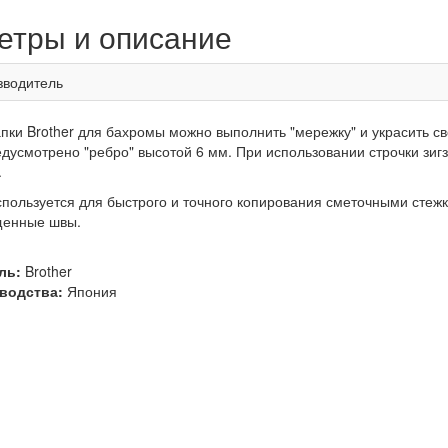
етры и описание
зводитель
ки Brother для бахромы можно выполнить "мережку" и украсить с
едусмотрено "ребро" высотой 6 мм. При использовании строчки зиг
.
спользуется для быстрого и точного копирования сметочными стежк
щенные швы.
ль:
Brother
водства:
Япония