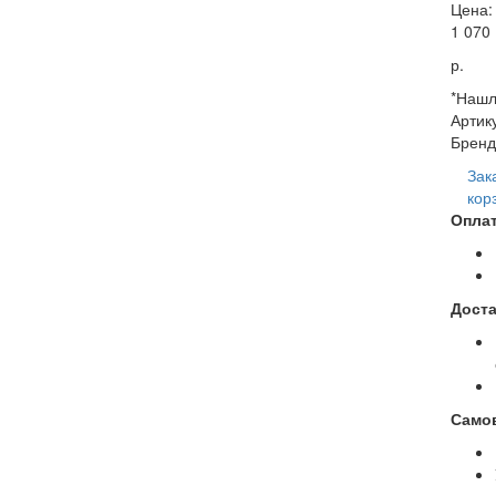
Цена:
1 070
р.
*Нашл
Артик
Бренд
Зак
кор
Оплат
Доста
Само