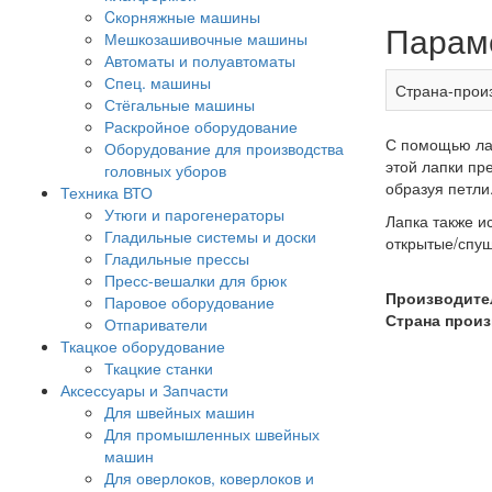
Cкорняжные машины
Парам
Мешкозашивочные машины
Автоматы и полуавтоматы
Спец. машины
Страна-прои
Стёгальные машины
Раскройное оборудование
С помощью лап
Оборудование для производства
этой лапки пр
головных уборов
образуя петли
Техника ВТО
Утюги и парогенераторы
Лапка также и
Гладильные системы и доски
открытые/спу
Гладильные прессы
Пресс-вешалки для брюк
Производите
Паровое оборудование
Страна произ
Отпариватели
Ткацкое оборудование
Ткацкие станки
Аксессуары и Запчасти
Для швейных машин
Для промышленных швейных
машин
Для оверлоков, коверлоков и