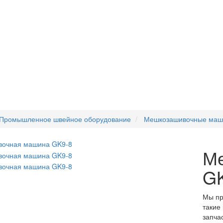
Промышленное швейное оборудование
Мешкозашивочные ма
М
G
Мы пр
такие
запча