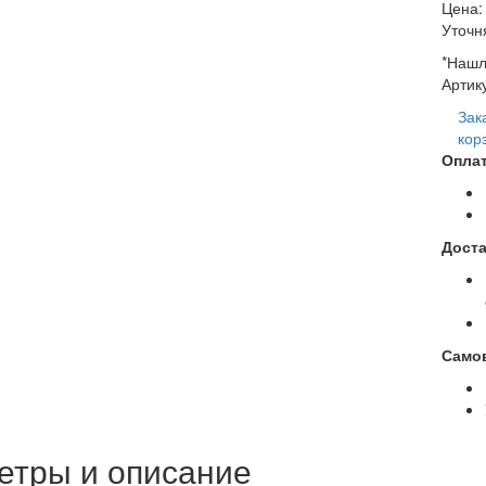
Цена:
Уточн
*Нашл
Артик
Зак
кор
Опла
Дост
Само
етры и описание