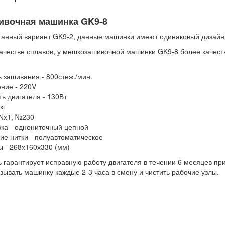
вочная машинка GK9-8
анный вариант GK9-2, данные машинки имеют одинаковый дизайн и
качестве сплавов, у мешкозашивочной машинки GK9-8 более качест
 зашивания - 800стеж./мин.
ние - 220V
ь двигателя - 130Вт
кг
DNx1, №230
жка - однониточный цепной
ие нитки - полуавтоматическое
ы - 268х160х330 (мм)
 гарантирует исправную работу двигателя в течении 6 месяцев пр
зывать машинку каждые 2-3 часа в смену и чистить рабочие узлы.