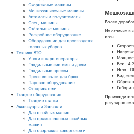
Cкорняжные машины
Мешкозашивочные машины
Мешкозаши
Автоматы и полуавтоматы
Более доработ
Спец. машины
Стёгальные машины
Их отличие в 
Раскройное оборудование
иглы.
Оборудование для производства
Скорость
головных уборов
Напряже
Техника ВТО
Мощност
Утюги и парогенераторы
Вес - 4,2
Гладильные системы и доски
Игла - 
Гладильные прессы
Вид сте
Пресс-вешалки для брюк
Обрезан
Паровое оборудование
Габарит
Отпариватели
Ткацкое оборудование
Производитель
Ткацкие станки
регулярно сма
Аксессуары и Запчасти
Для швейных машин
Для промышленных швейных
машин
Для оверлоков, коверлоков и