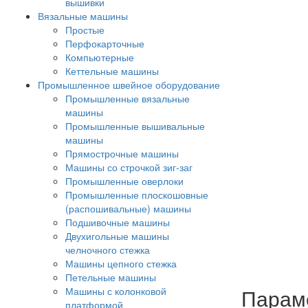
вышивки
Вязальные машины
Простые
Перфокарточные
Компьютерные
Кеттельные машины
Промышленное швейное оборудование
Промышленные вязальные
машины
Промышленные вышивальные
машины
Прямострочные машины
Машины со строчкой зиг-заг
Промышленные оверлоки
Промышленные плоскошовные
(распошивальные) машины
Подшивочные машины
Двухигольные машины
челночного стежка
Машины цепного стежка
Петельные машины
Парам
Машины с колонковой
платформой