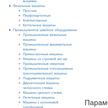
вышивки
Вязальные машины
Простые
Перфокарточные
Компьютерные
Кеттельные машины
Промышленное швейное оборудование
Промышленные вязальные
машины
Промышленные вышивальные
машины
Прямострочные машины
Машины со строчкой зиг-заг
Промышленные оверлоки
Промышленные плоскошовные
(распошивальные) машины
Подшивочные машины
Двухигольные машины
челночного стежка
Машины цепного стежка
Петельные машины
Парам
Машины с колонковой
платформой