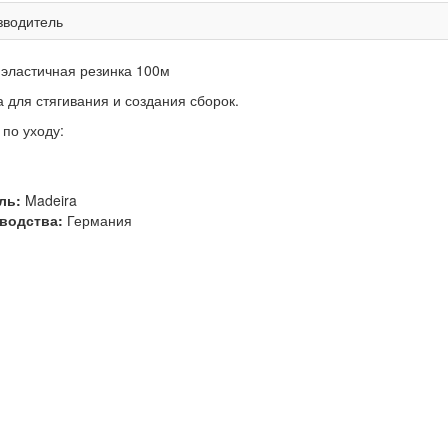
зводитель
 эластичная резинка 100м
 для стягивания и создания сборок.
по уходу:
ль:
Madeira
водства:
Германия