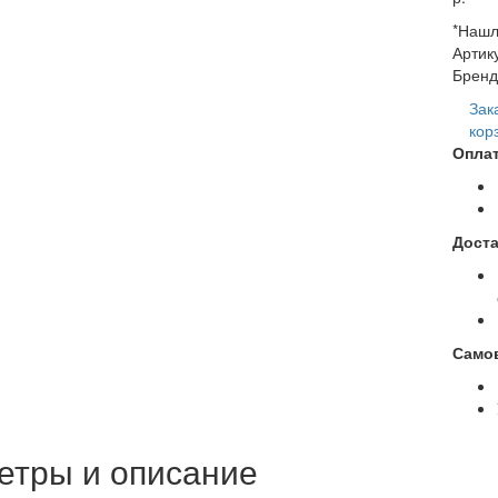
*Нашл
Артик
Бренд
Зак
кор
Оплат
Доста
Само
етры и описание