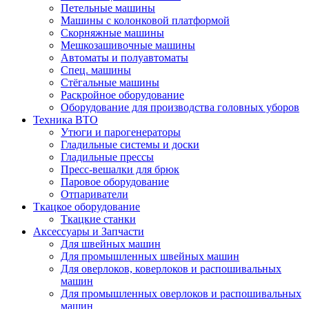
Петельные машины
Машины с колонковой платформой
Cкорняжные машины
Мешкозашивочные машины
Автоматы и полуавтоматы
Спец. машины
Стёгальные машины
Раскройное оборудование
Оборудование для производства головных уборов
Техника ВТО
Утюги и парогенераторы
Гладильные системы и доски
Гладильные прессы
Пресс-вешалки для брюк
Паровое оборудование
Отпариватели
Ткацкое оборудование
Ткацкие станки
Аксессуары и Запчасти
Для швейных машин
Для промышленных швейных машин
Для оверлоков, коверлоков и распошивальных
машин
Для промышленных оверлоков и распошивальных
машин