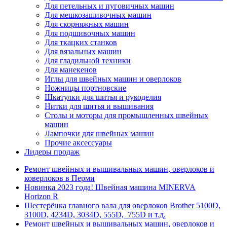
Для петельных и пуговичных машин
Для мешкозашивочных машин
Для скорняжных машин
Для подшивочных машин
Для ткацких станков
Для вязальных машин
Для гладильной техники
Для манекенов
Иглы для швейных машин и оверлоков
Ножницы портновские
Шкатулки для шитья и рукоделия
Нитки для шитья и вышивания
Столы и моторы для промышленных швейных
машин
Лампочки для швейных машин
Прочие аксессуары
Лидеры продаж
Ремонт швейных и вышивальных машин, оверлоков и
коверлоков в Перми
Новинка 2023 года! Швейная машина MINERVA
Horizon R
Шестерёнка главного вала для оверлоков Brother 5100D,
3100D, 4234D, 3034D, 555D, 755D и т.д.
Ремонт швейных и вышивальных машин, оверлоков и