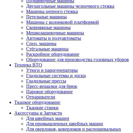
Подшивочные машины
Двухигольные машины челночного стежка
Машины цепного стежка
Петельные машины
Машины с колонковой платформой
Cкорняжные машины
Мешкозашивочные машины
Автоматы и полуавтоматы
Спец. машины
Стёгальные машины
Раскройное оборудование
Оборудование для производства головных уборов
Техника ВТО
Утюги и парогенераторы
Гладильные системы и доски
Гладильные прессы
Пресс-вешалки для брюк
Паровое оборудование
Отпариватели
Ткацкое оборудование
Ткацкие станки
Аксессуары и Запчасти
Для швейных машин
Для промышленных швейных машин
Для оверлоков, коверлоков и распошивальных