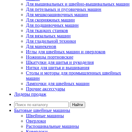
Для вышивальных и швейно-вышивальных машин
Для петельных и пуговичных машин
Для мешкозашивочных машин
Для скорняжных машин
Для подшивочных машин
Для ткацких станков
Для вязальных машин
Для гладильной техники
Для манекенов
Иглы для швейных машин и оверлоков
Ножницы портновские
Шкатулки для шитья и рукоделия
Нитки для шитья и вышивания
Столы и моторы для промышленных швейных
машин
Лампочки для швейных машин
Прочие аксессуары
Лидеры продаж
Найти
Бытовые швейные машины
Швейные машины
Оверлоки
Распошивальные машины
Коверлоки