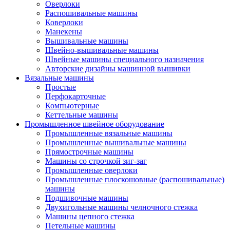
Оверлоки
Распошивальные машины
Коверлоки
Манекены
Вышивальные машины
Швейно-вышивальные машины
Швейные машины специального назначения
Авторские дизайны машинной вышивки
Вязальные машины
Простые
Перфокарточные
Компьютерные
Кеттельные машины
Промышленное швейное оборудование
Промышленные вязальные машины
Промышленные вышивальные машины
Прямострочные машины
Машины со строчкой зиг-заг
Промышленные оверлоки
Промышленные плоскошовные (распошивальные)
машины
Подшивочные машины
Двухигольные машины челночного стежка
Машины цепного стежка
Петельные машины