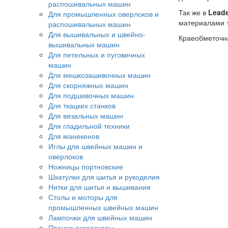
распошивальных машин
Так же в
Lead
Для промышленных оверлоков и
материалами т
распошивальных машин
Для вышивальных и швейно-
Краеобметоч
вышивальных машин
Для петельных и пуговичных
машин
Для мешкозашивочных машин
Для скорняжных машин
Для подшивочных машин
Для ткацких станков
Для вязальных машин
Для гладильной техники
Для манекенов
Иглы для швейных машин и
оверлоков
Ножницы портновские
Шкатулки для шитья и рукоделия
Нитки для шитья и вышивания
Столы и моторы для
промышленных швейных машин
Лампочки для швейных машин
Прочие аксессуары