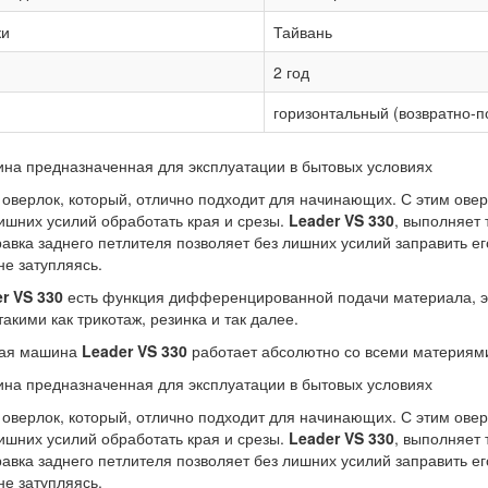
ки
Тайвань
2 год
горизонтальный (возвратно-п
на предназначенная для эксплуатации в бытовых условиях
оверлок, который, отлично подходит для начинающих. С этим оверл
ишних усилий обработать края и срезы.
Leader
VS 330
, выполняет
равка заднего петлителя позволяет без лишних усилий заправить 
не затупляясь.
er
VS 330
есть функция дифференцированной подачи материала, эт
акими как трикотаж, резинка и так далее.
ная машина
Leader VS 330
работает абсолютно со всеми материям
на предназначенная для эксплуатации в бытовых условиях
оверлок, который, отлично подходит для начинающих. С этим оверл
ишних усилий обработать края и срезы.
Leader
VS 330
, выполняет
равка заднего петлителя позволяет без лишних усилий заправить 
не затупляясь.