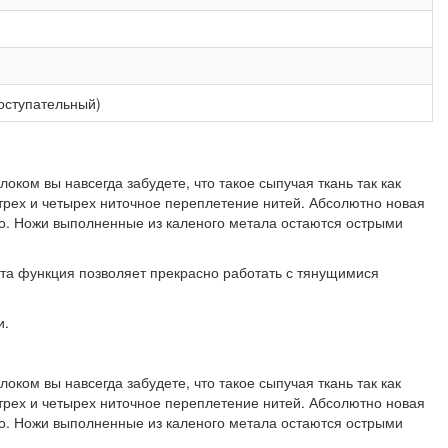
оступательный)
оком вы навсегда забудете, что такое сыпучая ткань так как
 трех и четырех ниточное переплетение нитей. Абсолютно новая
его. Ножи выполненные из каленого метала остаются острыми
а функция позволяет прекрасно работать с тянущимися
и.
оком вы навсегда забудете, что такое сыпучая ткань так как
 трех и четырех ниточное переплетение нитей. Абсолютно новая
его. Ножи выполненные из каленого метала остаются острыми