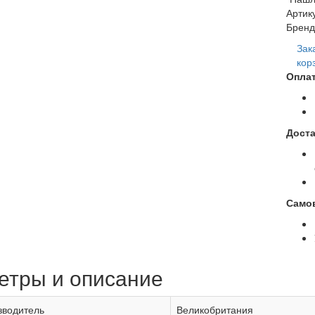
Артик
Бренд
Зак
кор
Оплат
Доста
Само
етры и описание
зводитель
Великобритания