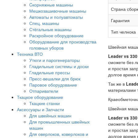
Cкорняжные машины
Страна сбор
Мешкозашивочные машины
Автоматы и полуавтоматы
Гарантия
Спец. машины
Стёгальные машины
Тип челнока
Раскройное оборудование
Оборудование для производства
Швейная маши
головных уборов
Техника ВТО
Leader
vs 330
Утюги и парогенераторы
сможете без л
Гладильные системы и доски
и простая зап
Гладильные прессы
долгое время 
Пресс-вешалки для брюк
Так же в
Lead
Паровое оборудование
материалами т
Отпариватели
Ткацкое оборудование
Краеобметоч
Ткацкие станки
Швейная маши
Аксессуары и Запчасти
Для швейных машин
Leader
vs 330
Для промышленных швейных
сможете без л
машин
и простая зап
Для оверлоков, коверлоков и
долгое время 