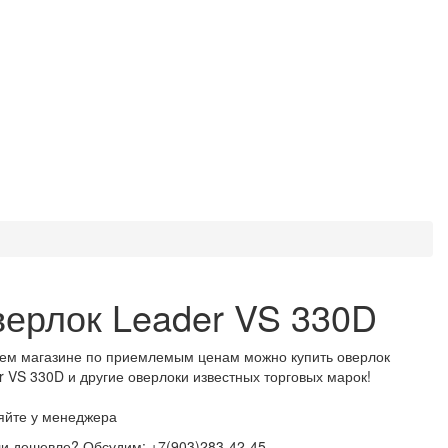
ерлок Leader VS 330D
ем магазине по приемлемым ценам можно купить оверлок
r VS 330D и другие оверлоки известных торговых марок!
яйте у менеджера
и дешевле? Обсудим: +7(903)283-42-45