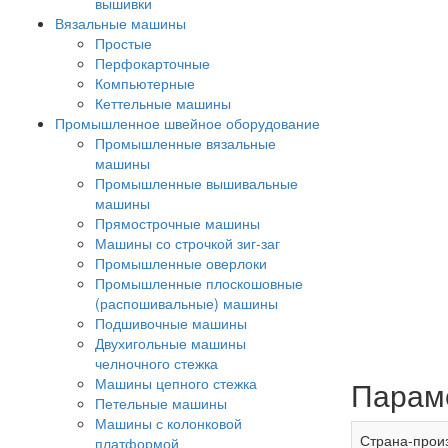
вышивки
Вязальные машины
Простые
Перфокарточные
Компьютерные
Кеттельные машины
Промышленное швейное оборудование
Промышленные вязальные
машины
Промышленные вышивальные
машины
Прямострочные машины
Машины со строчкой зиг-заг
Промышленные оверлоки
Промышленные плоскошовные
(распошивальные) машины
Подшивочные машины
Двухигольные машины
челночного стежка
Машины цепного стежка
Парам
Петельные машины
Машины с колонковой
Страна-прои
платформой