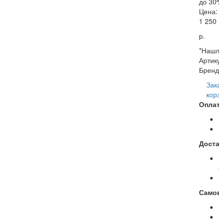
до 30
Цена:
1 250
р.
*Нашл
Артик
Бренд
Зак
кор
Оплат
Доста
Само