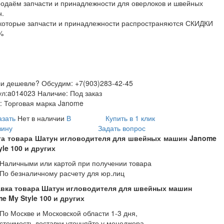
одаём запчасти и принадлежности для оверлоков и швейных
.
которые запчасти и принадлежности распространяются СКИДКИ
%
и дешевле? Обсудим: +7(903)283-42-45
ул:
a014023
Наличие:
Под заказ
:
Торговая марка Janome
азать
Нет в наличии
В
Купить в 1 клик
зину
Задать вопрос
та товара Шатун игловодителя для швейных машин Janome
yle 100 и других
Наличными или картой при получении товара
По безналичному расчету для юр.лиц
вка товара Шатун игловодителя для швейных машин
e My Style 100 и других
По Москве и Московской области 1-3 дня,
стоимость доставки уточняйте у менеджера