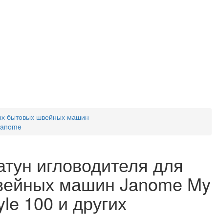
ых бытовых швейных машин
Janome
тун игловодителя для
вейных машин Janome My
yle 100 и других