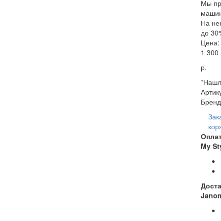
Мы пр
машин
На не
до 30
Цена:
1 300
р.
*Нашл
Артик
Бренд
Зак
кор
Опла
My St
Доста
Janom