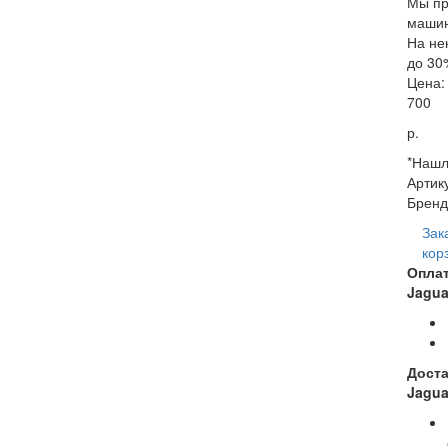
Мы пр
машин
На не
до 30
Цена:
700
р.
*Нашл
Артик
Бренд
Зак
кор
Опла
Jagua
Доста
Jagua