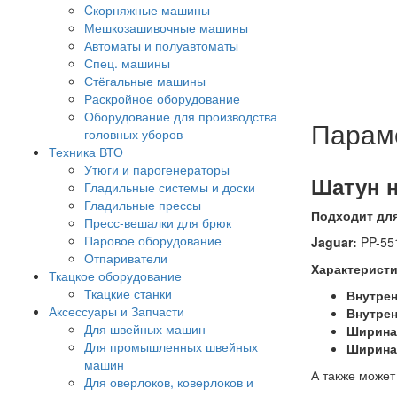
Cкорняжные машины
Мешкозашивочные машины
Автоматы и полуавтоматы
Спец. машины
Стёгальные машины
Раскройное оборудование
Оборудование для производства
Парам
головных уборов
Техника ВТО
Утюги и парогенераторы
Шатун н
Гладильные системы и доски
Гладильные прессы
Подходит дл
Пресс-вешалки для брюк
Паровое оборудование
Jaguar:
PP-551
Отпариватели
Характеристи
Ткацкое оборудование
Ткацкие станки
Внутре
Аксессуары и Запчасти
Внутрен
Для швейных машин
Ширина
Для промышленных швейных
Ширина
машин
А также может
Для оверлоков, коверлоков и