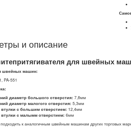
Само
етры и описание
итепритягивателя для швейных маши
я швейных машин:
, PA-551
ка:
нний диаметр большого отверстия:
7,8мм
ний диаметр малогого отверстия:
5,3мм
 втулки с большим отверстием:
12,4мм
 втулки с малымм отверстием:
6мм
 подходить к аналогичным швейным машинам других торговых маро