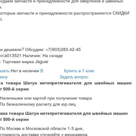
одаём запчасти и принадлежности для оверлоков и швейных
.
которые запчасти и принадлежности распространяются СКИДКИ
%
и дешевле? Обсудим: +7(903)283-42-45
ул:
a013521
Наличие:
На складе
:
Торговая марка Jaguar
азать
Нет в наличии
В
Купить в 1 клик
зину
Задать вопрос
та товара Шатун нитепритягивателя для швейных машин
r 500-й серии
Наличными или картой при получении товара
По безналичному расчету для юр.лиц
вка товара Шатун нитепритягивателя для швейных машин
r 500-й серии
По Москве и Московской области 1-3 дня,
стоимость доставки уточняйте у менеджера