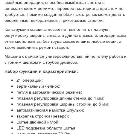
швейные операции, способна вымётывать петли в
автоматическом режиме, переворот материала при этом не
требуется. Помимо создания обычных строчек может делать
оверлочные, декоративные, трикотажные строчки.
Конструкция машины позволяет выполнять плавную
регулировку ширины зигзага и длины стежка. Благодаря всем
этим свойствам вы без труда сможете шить любые вещи, а
также выполнить ремонт старой.
Машина отличается универсальностью, ей по плечу работа и
с тонким шёлком и с грубой джинсой.
Набор функций и характеристики:
21 операций;
вертикальный челнок;
петля в автоматическом режиме;
плавная регулировка длины стежка до 4 мм;
плавная регулировка ширины строчки до 5 мм;
автоматическая намотка шпульки;
закрепка строчки (реверс);
шитьё двойной иглой;
LED подсветка области шитья;
мощность двигателя 70 Вт;