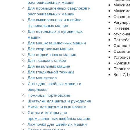
распошивальных машин
Максима
Для промышленных оверлоков и
Максима
распошивальных машин
Освещен
Для вышивальных и швейно-
Регулиро
вышивальных машин
Нитевде
Для петельных и пуговичных
отключен
машин
Потребл
Для мешкозашивочных машин
Стандар
Для скорняжных машин
Съемная
Для подшивочных машин
Устройст
Для ткацких станков
Функция
Для вязальных машин
Прошива
Для гладильной техники
Вес: 7,1к
Для манекенов
Иглы для швейных машин и
оверлоков
Ножницы портновские
Шкатулки для шитья и рукоделия
Нитки для шитья и вышивания
Столы и моторы для
промышленных швейных машин
Лампочки для швейных машин
Прочие аксессуары