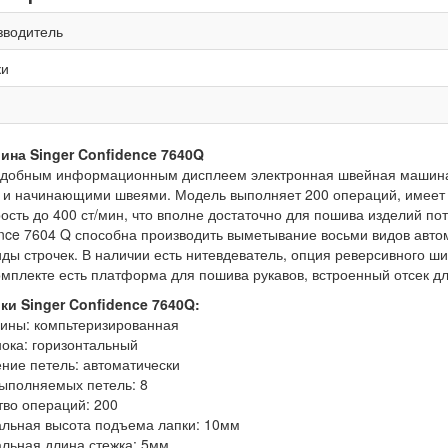
зводитель
ки
на Singer Confidence 7640Q
добным информационным дисплеем электронная швейная машина S
 и начинающими швеями. Модель выполняет 200 операций, имеет 
рость до 400 ст/мин, что вполне достаточно для пошива изделий
ence 7604 Q способна производить выметывание восьми видов автом
виды строчек. В наличии есть нитевдеватель, опция реверсивного ш
омплекте есть платформа для пошива рукавов, встроенный отсек 
ки Singer Confidence 7640Q:
ины: компьтеризированная
нока: горизонтальный
ние петель: автоматически
выполняемых петель: 8
тво операций: 200
льная высота подъема лапки: 10мм
льная длина стежка: 5мм