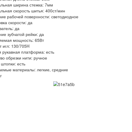
льная ширина стежка: 7мм
льная скорость шитья: 400ст/мин
ие рабочей поверхности: светодиодное
вка скорости: да
ватель: да
ие зубчатой рейки: да
яемая мощность: 65Вт
т игл: 130/705H
 рукавная платформа: есть
во обрезки нити: ручное
 штопки: есть
емые материалы: легкие, средние
г