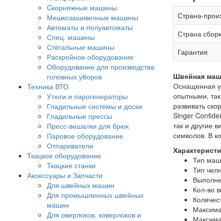
Cкорняжные машины
Страна-прои
Мешкозашивочные машины
Автоматы и полуавтоматы
Страна сбор
Спец. машины
Стёгальные машины
Гарантия
Раскройное оборудование
Оборудование для производства
Швейная маши
головных уборов
Оснащенная у
Техника ВТО
опытными, так
Утюги и парогенераторы
развивать ско
Гладильные системы и доски
Singer Confid
Гладильные прессы
так и другие 
Пресс-вешалки для брюк
символов. В к
Паровое оборудование
Отпариватели
Характеристи
Ткацкое оборудование
Тип маш
Ткацкие станки
Тип чел
Аксессуары и Запчасти
Выполне
Для швейных машин
Кол-во 
Для промышленных швейных
Количес
машин
Максима
Для оверлоков, коверлоков и
Максима