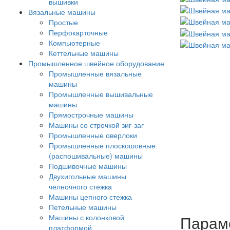
вышивки
Вязальные машины
Простые
Перфокарточные
Компьютерные
Кеттельные машины
Промышленное швейное оборудование
Промышленные вязальные
машины
Промышленные вышивальные
машины
Прямострочные машины
Машины со строчкой зиг-заг
Промышленные оверлоки
Промышленные плоскошовные
(распошивальные) машины
Подшивочные машины
Двухигольные машины
челночного стежка
Машины цепного стежка
Петельные машины
Парам
Машины с колонковой
платформой