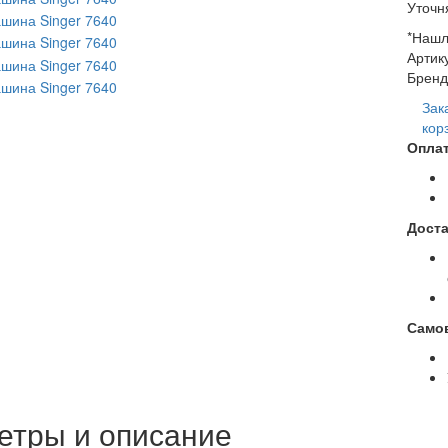
Уточн
*Нашл
Артик
Бренд
Зак
кор
Оплат
Доста
Само
етры и описание