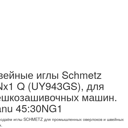
ейные иглы Schmetz
x1 Q (UY943GS), для
шкозашивочных машин.
nu 45:30NG1
одаём иглы SCHMETZ для промышленных оверлоков и швейных
.