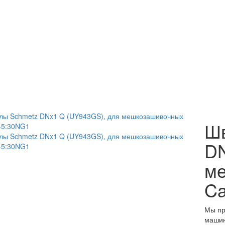
Шв
DN
ме
Ca
Мы пр
машин