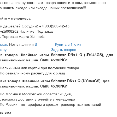
вы не нашли нужного вам товара напишите нам, возможно он
на нашем складе или складе наших поставщиков!!!
яйте у менеджера
и дешевле? Обсудим: +7(903)283-42-45
ул:
a008202
Наличие:
Под заказ
:
Торговая марка Schmetz
азать
Нет в наличии
В
Купить в 1 клик
зину
Задать вопрос
та товара Швейные иглы Schmetz DNx1 Q (UY943GS), для
озашивочных машин. Canu 45:30NG1
Наличными или картой при получении товара
По безналичному расчету для юр.лиц
вка товара Швейные иглы Schmetz DNx1 Q (UY943GS), для
озашивочных машин. Canu 45:30NG1
По Москве и Московской области 1-3 дня,
стоимость доставки уточняйте у менеджера
По России - по тарифам и срокам транспортных компаний
вывоз