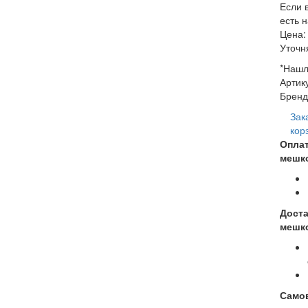
Если 
есть 
Цена:
Уточн
*Нашл
Артик
Бренд
Зак
кор
Опла
мешк
Доста
мешк
Само