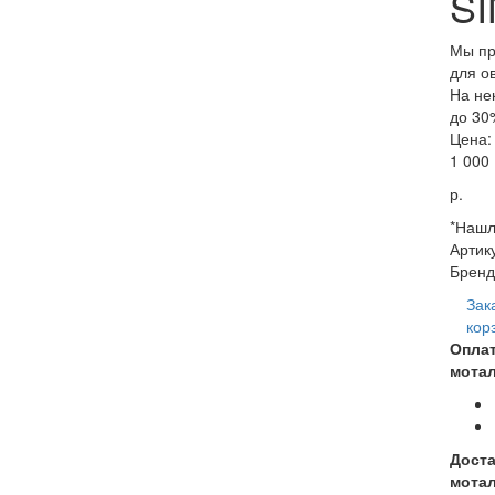
SI
Мы пр
для о
На не
до 30
Цена:
1 000
р.
*Нашл
Артик
Бренд
Зак
кор
Опла
мотал
Доста
мотал