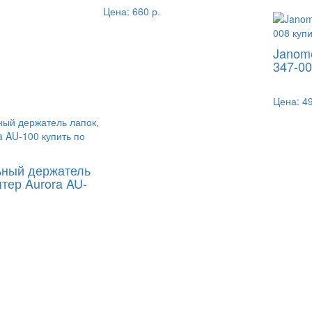
Цена:
660 р.
Janom
347-0
Цена:
49
ьный держатель
птер Aurora AU-