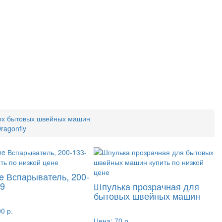
ых бытовых швейных машин
ragonfly
e Вспарыватель, 200-
09
Шпулька прозрачная для
бытовых швейных машин
0 р.
Цена:
70 р.