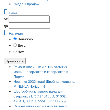
Лидеры продаж
Цена
от
до
Наличие
Неважно
Есть
Нет
Применить
Ремонт швейных и вышивальных
машин, оверлоков и коверлоков в
Перми
Новинка 2023 года! Швейная машина
MINERVA Horizon R
Шестерёнка главного вала для
оверлоков Brother 5100D, 3100D,
4234D, 3034D, 555D, 755D и т.д.
Ремонт швейных и вышивальных