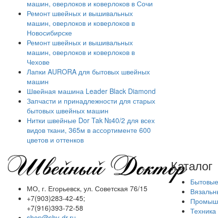
машин, оверлоков и коверлоков в Сочи
Ремонт швейных и вышивальных
машин, оверлоков и коверлоков в
Новосибирске
Ремонт швейных и вышивальных
машин, оверлоков и коверлоков в
Чехове
Лапки AURORA для бытовых швейных
машин
Швейная машина Leader Black Diamond
Запчасти и принадлежности для старых
бытовых швейных машин
Нитки швейные Dor Tak №40/2 для всех
видов ткани, 365м в ассортименте 600
цветов и оттенков
Каталог
Бытовы
МО, г. Егорьевск, ул. Советская 76/15
Вязаль
+7(903)283-42-45;
Промышл
+7(916)393-72-58
Техника
shop@shv-dr.ru