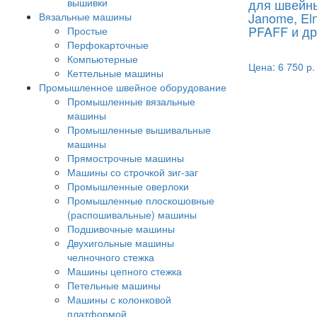
вышивки
для швейн
Janome, El
Вязальные машины
PFAFF и др
Простые
Перфокарточные
Компьютерные
Цена:
6 750 р.
Кеттельные машины
Промышленное швейное оборудование
Промышленные вязальные
машины
Промышленные вышивальные
машины
Прямострочные машины
Машины со строчкой зиг-заг
Промышленные оверлоки
Промышленные плоскошовные
(распошивальные) машины
Подшивочные машины
Двухигольные машины
челночного стежка
Машины цепного стежка
Петельные машины
Машины с колонковой
платформой