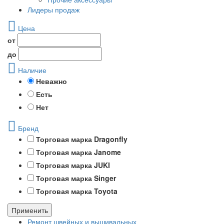
Лидеры продаж
Цена
от
до
Наличие
Неважно
Есть
Нет
Бренд
Торговая марка Dragonfly
Торговая марка Janome
Торговая марка JUKI
Торговая марка Singer
Торговая марка Toyota
Применить
Ремонт швейных и вышивальных