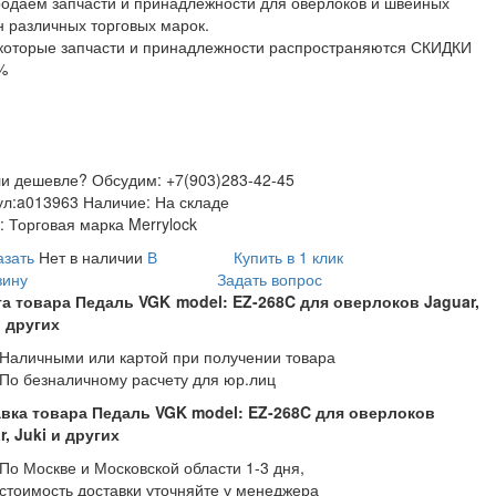
одаём запчасти и принадлежности для оверлоков и швейных
 различных торговых марок.
которые запчасти и принадлежности распространяются СКИДКИ
%
и дешевле? Обсудим: +7(903)283-42-45
ул:
a013963
Наличие:
На складе
:
Торговая марка Merrylock
азать
Нет в наличии
В
Купить в 1 клик
зину
Задать вопрос
а товара Педаль VGK model: EZ-268C для оверлоков Jaguar,
и других
Наличными или картой при получении товара
По безналичному расчету для юр.лиц
вка товара Педаль VGK model: EZ-268C для оверлоков
r, Juki и других
По Москве и Московской области 1-3 дня,
стоимость доставки уточняйте у менеджера