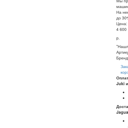
Мы пр
машин
На не
до 30
Цена:
4 600
р.
*Нашл
Артик
Бренд
Зак
кор
Оплат
Juki 
Доста
Jagua