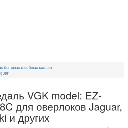
ых бытовых швейных машин
guar
даль VGK model: EZ-
8C для оверлоков Jaguar,
ki и других