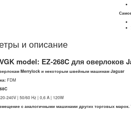
Само
етры и описание
VGK model: EZ-268C для оверлоков Ja
верлокам Merrylock и некоторым швейным машинам Jaguar
ка:
FDM
268C
20-240V | 50/60 Hz | 0,6 A | 120W
мещение с аналогичными машинами других торговых марок. 