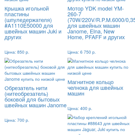
Крышка игольной
Мотор YDK model YM-
пластины
260-7
(шпуледержателя)
(70W/220V/R.P.M.6000/0,3
#A1110E50000 для
для швейных машин
швейных машин Juki и
Janome, Elna, New
других
Home, PFAFF и других
Цена:
850 р.
Цена:
6 750 р.
Магнитное кольцо
челнока для швейных
Обрезатель нити
машин
(нитеобрезатель)
боковой для бытовых
швейных машин Janome
Цена:
400 р.
Цена:
700 р.