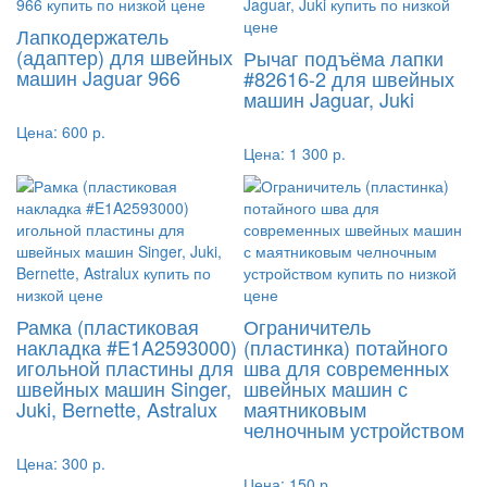
Лапкодержатель
(адаптер) для швейных
Рычаг подъёма лапки
машин Jaguar 966
#82616-2 для швейных
машин Jaguar, Juki
Цена:
600 р.
Цена:
1 300 р.
Рамка (пластиковая
Ограничитель
накладка #E1A2593000)
(пластинка) потайного
игольной пластины для
шва для современных
швейных машин Singer,
швейных машин с
Juki, Bernette, Astralux
маятниковым
челночным устройством
Цена:
300 р.
Цена:
150 р.