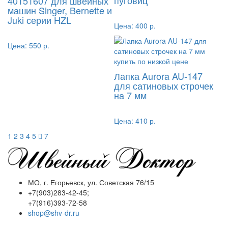
пуговиц
40151607 для швейных
машин Singer, Bernette и
Juki серии HZL
Цена:
400 р.
Цена:
550 р.
Лапка Aurora AU-147
для сатиновых строчек
на 7 мм
Цена:
410 р.
1
2
3
4
5
7
МО, г. Егорьевск, ул. Советская 76/15
+7(903)283-42-45;
+7(916)393-72-58
shop@shv-dr.ru