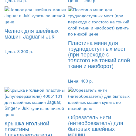
Цена:
50 р.
Цена:
1 290 р.
Челнок для швейных
машин Jaguar и Juki
Пластина мини для
труднодоступных мест
Цена:
3 300 р.
(при переходе с
толстого на тонкий слой
ткани и наоборот)
Цена:
400 р.
Обрезатель нити
(нитеобрезатель) для
Крышка игольной
бытовых швейных
пластины
машин
(шпуледержателя)